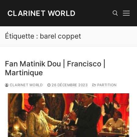
Aller
au
CLARINET WORLD
contenu
Étiquette :
barel coppet
Rechercher :
Fan Matinik Dou | Francisco |
Martinique
CLARINET WORLD
26 DÉCEMBRE 2023
PARTITION