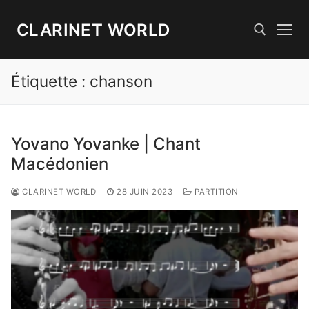
Aller
au
CLARINET WORLD
contenu
Étiquette :
chanson
Rechercher :
Yovano Yovanke | Chant
Macédonien
CLARINET WORLD
28 JUIN 2023
PARTITION