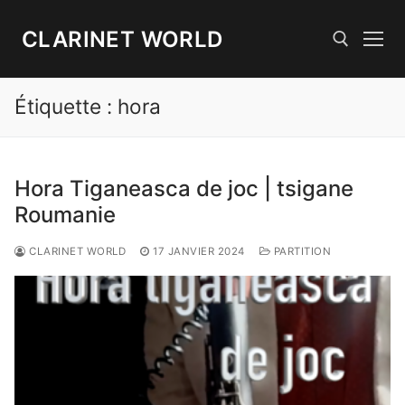
Aller
au
CLARINET WORLD
contenu
Étiquette :
hora
Rechercher :
Hora Tiganeasca de joc | tsigane
Roumanie
CLARINET WORLD
17 JANVIER 2024
PARTITION