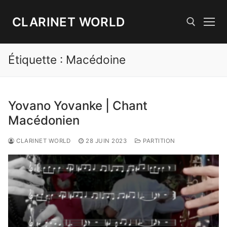
Aller
au
CLARINET WORLD
contenu
Étiquette :
Macédoine
Rechercher :
Yovano Yovanke | Chant
Macédonien
CLARINET WORLD
28 JUIN 2023
PARTITION