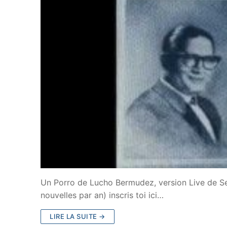
Un Porro de Lucho Bermudez, version Live de Se
nouvelles par an) inscris toi ici…
LIRE LA SUITE →