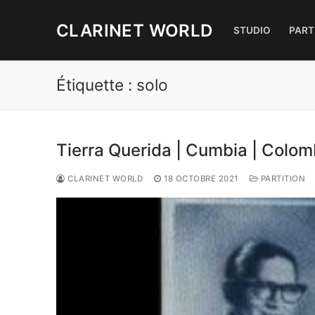
Aller
au
CLARINET WORLD
STUDIO
PART
contenu
Étiquette :
solo
Tierra Querida | Cumbia | Colom
CLARINET WORLD
18 OCTOBRE 2021
PARTITION