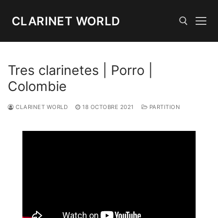
Aller
au
CLARINET WORLD
contenu
Rechercher :
Tres clarinetes | Porro |
Colombie
CLARINET WORLD
18 OCTOBRE 2021
PARTITION