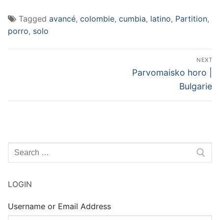
Tagged
avancé
,
colombie
,
cumbia
,
latino
,
Partition
,
porro
,
solo
Navigation
NEXT
de
Next
Parvomaisko horo |
post:
l’article
Bulgarie
Rechercher
:
LOGIN
Username or Email Address