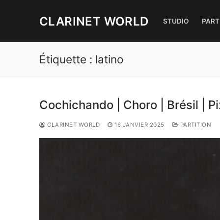
Aller
au
CLARINET WORLD
STUDIO
PART
contenu
Étiquette :
latino
Cochichando | Choro | Brésil | P
CLARINET WORLD
16 JANVIER 2025
PARTITION