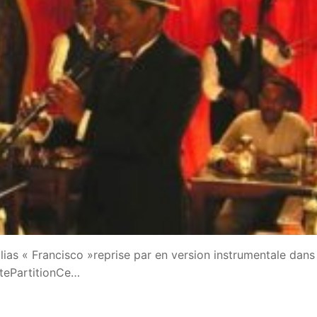
ias « Francisco »reprise par en version instrumentale dans 
ettePartitionCe…