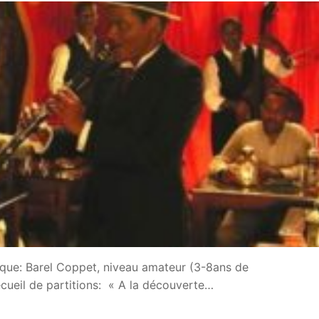
nique: Barel Coppet, niveau amateur (3-8ans de
ecueil de partitions: « A la découverte…