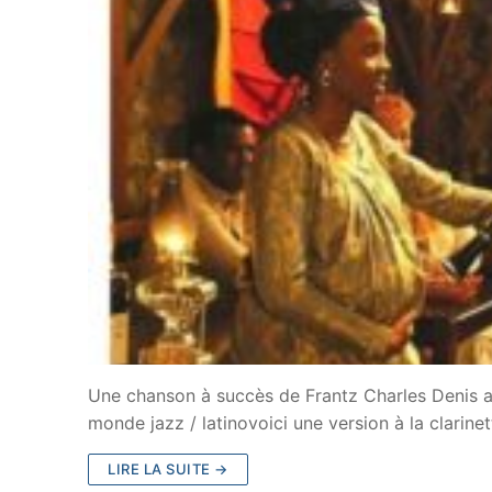
Une chanson à succès de Frantz Charles Denis al
monde jazz / latinovoici une version à la clarin
LIRE LA SUITE →