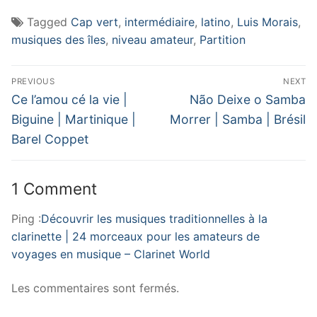
Tagged
Cap vert
,
intermédiaire
,
latino
,
Luis Morais
,
musiques des îles
,
niveau amateur
,
Partition
Navigation
PREVIOUS
NEXT
de
Previous
Next
Ce l’amou cé la vie |
Não Deixe o Samba
post:
post:
l’article
Biguine | Martinique |
Morrer | Samba | Brésil
Barel Coppet
1 Comment
Ping :
Découvrir les musiques traditionnelles à la
clarinette | 24 morceaux pour les amateurs de
voyages en musique – Clarinet World
Les commentaires sont fermés.