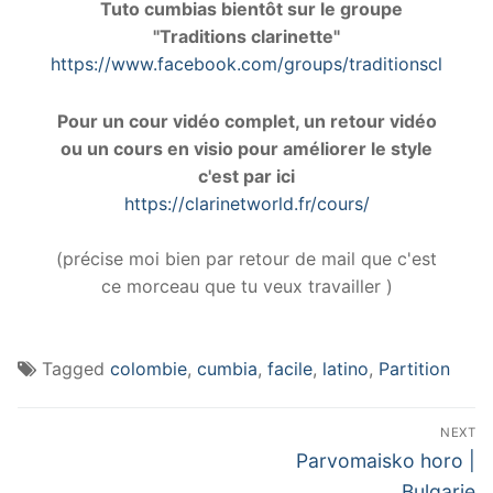
Tuto cumbias bientôt sur le groupe
"Traditions clarinette"
https://www.facebook.com/groups/traditionsclarinet
Pour un cour vidéo complet, un retour vidéo
ou un cours en visio pour améliorer le style
c'est par ici
https://clarinetworld.fr/cours/
(précise moi bien par retour de mail que c'est
ce morceau que tu veux travailler )
Tagged
colombie
,
cumbia
,
facile
,
latino
,
Partition
Navigation
NEXT
de
Next
Parvomaisko horo |
post:
Bulgarie