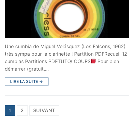
Une cumbia de Miguel Velásquez (Los Falcons, 1962)
très sympa pour la clarinette ! Partition PDFRecueil 12
cumbias Partitions PDFTUTO/ COURS
Pour bien
démarrer (gratuit,…
LIRE LA SUITE →
Navigation
1
2
SUIVANT
des
articles