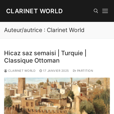
Aller
au
CLARINET WORLD
contenu
Auteur/autrice :
Clarinet World
Rechercher :
Hicaz saz semaisi | Turquie |
Classique Ottoman
CLARINET WORLD
17 JANVIER 2025
PARTITION