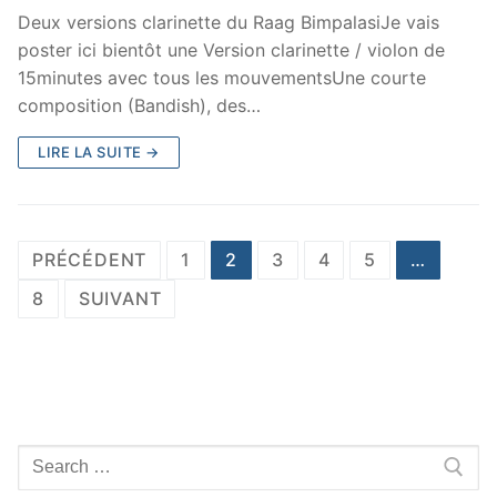
Deux versions clarinette du Raag BimpalasiJe vais
poster ici bientôt une Version clarinette / violon de
15minutes avec tous les mouvementsUne courte
composition (Bandish), des…
LIRE LA SUITE →
Navigation
PRÉCÉDENT
1
2
3
4
5
…
des
8
SUIVANT
articles
Rechercher
: