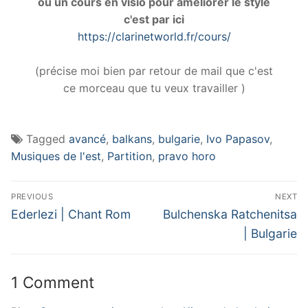
ou un cours en visio pour améliorer le style
c'est par ici
https://clarinetworld.fr/cours/
(précise moi bien par retour de mail que c'est
ce morceau que tu veux travailler )
Tagged
avancé
,
balkans
,
bulgarie
,
Ivo Papasov
,
Musiques de l'est
,
Partition
,
pravo horo
Navigation
PREVIOUS
NEXT
de
Previous
Next
Ederlezi | Chant Rom
Bulchenska Ratchenitsa
post:
post:
l’article
| Bulgarie
1 Comment