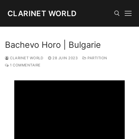
Aller
au
CLARINET WORLD
contenu
Rechercher :
Bachevo Horo | Bulgarie
CLARINET WORLD
28 JUIN 2023
PARTITION
1 COMMENTAIRE