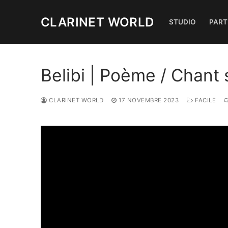
Aller
au
CLARINET WORLD
STUDIO
PART
contenu
Belibi | Poème / Chant s
CLARINET WORLD
17 NOVEMBRE 2023
FACILE