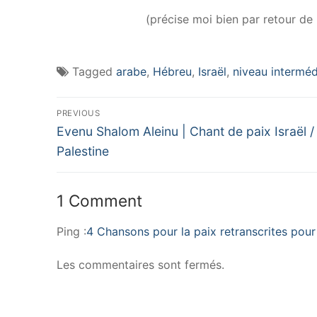
(précise moi bien par retour de 
Tagged
arabe
,
Hébreu
,
Israël
,
niveau interméd
Navigation
PREVIOUS
Previous
de
Evenu Shalom Aleinu | Chant de paix Israël /
post:
Palestine
l’article
1 Comment
Ping :
4 Chansons pour la paix retranscrites pour 
Les commentaires sont fermés.