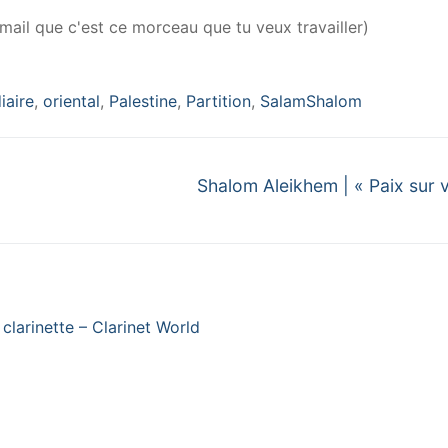
mail que c'est ce morceau que tu veux travailler)
iaire
,
oriental
,
Palestine
,
Partition
,
SalamShalom
Next
Shalom Aleikhem | « Paix sur 
post:
clarinette – Clarinet World