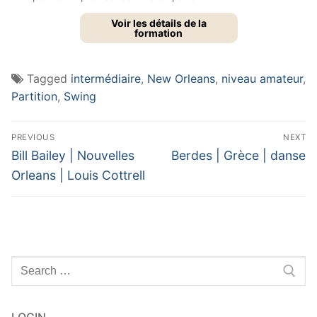
Voir les détails de la
formation
Tagged
intermédiaire
,
New Orleans
,
niveau amateur
,
Partition
,
Swing
Navigation
PREVIOUS
NEXT
de
Previous
Next
Bill Bailey | Nouvelles
Berdes | Grèce | danse
post:
post:
l’article
Orleans | Louis Cottrell
Rechercher
:
LOGIN