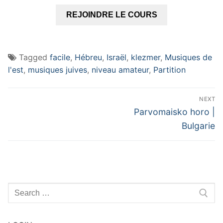
REJOINDRE LE COURS
Tagged
facile
,
Hébreu
,
Israël
,
klezmer
,
Musiques de
l'est
,
musiques juives
,
niveau amateur
,
Partition
Navigation
NEXT
de
Next
Parvomaisko horo |
post:
l’article
Bulgarie
Rechercher
: