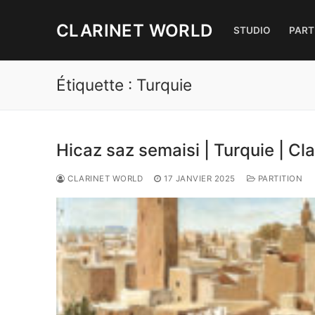
Aller
au
CLARINET WORLD
STUDIO
PART
contenu
Étiquette :
Turquie
Hicaz saz semaisi | Turquie | C
CLARINET WORLD
17 JANVIER 2025
PARTITION