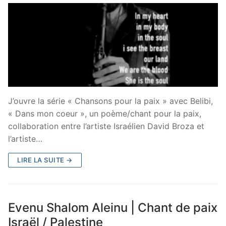
J’ouvre la série « Chansons pour la paix » avec Belibi,
« Dans mon coeur », un poème/chant pour la paix,
collaboration entre l’artiste Israélien David Broza et
l’artiste…
LIRE LA SUITE →
Evenu Shalom Aleinu | Chant de paix
Israël / Palestine