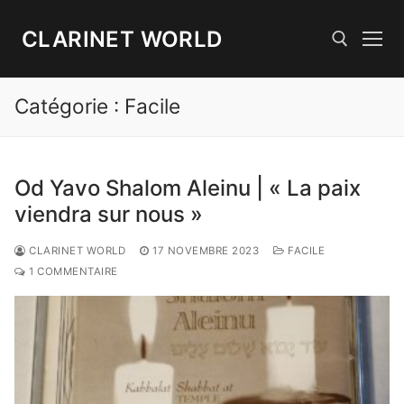
Aller
au
CLARINET WORLD
contenu
Catégorie :
Facile
Rechercher :
Od Yavo Shalom Aleinu | « La paix
viendra sur nous »
CLARINET WORLD
17 NOVEMBRE 2023
FACILE
1 COMMENTAIRE